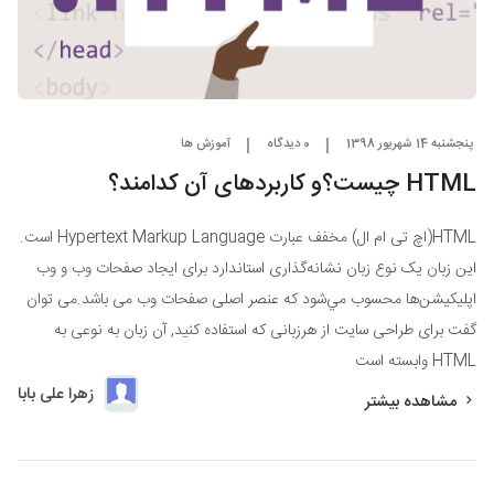
پنجشنبه 14 شهریور 1398
0 دیدگاه
آموزش ها
HTML چیست؟و کاربردهای آن کدامند؟
HTML(اچ تی ام ال) مخفف عبارت Hypertext Markup Language است.
اين زبان يک نوع زبان نشانه‌گذاری استاندارد برای ايجاد صفحات وب و وب
اپليکيشن‌ها محسوب مي‌شود که عنصر اصلی صفحات وب می باشد.می توان
گفت برای طراحی سايت از هرزبانی که استفاده کنيد, آن زبان به نوعی به
HTML وابسته است
زهرا علی بابا
مشاهده بیشتر