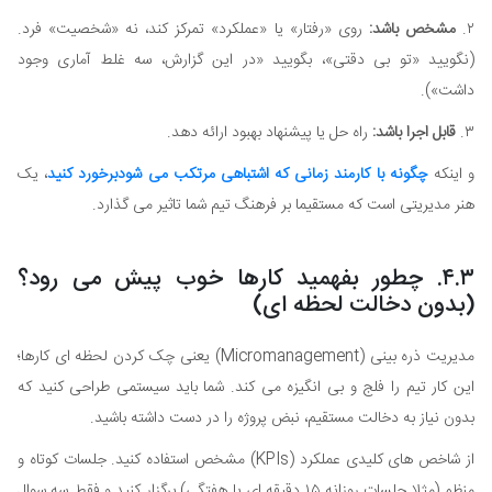
۲.
مشخص باشد:
روی «رفتار» یا «عملکرد» تمرکز کند، نه «شخصیت» فرد.
(نگویید «تو بی دقتی»، بگویید «در این گزارش، سه غلط آماری وجود
داشت»).
۳.
قابل اجرا باشد:
راه حل یا پیشنهاد بهبود ارائه دهد.
و اینکه
چگونه با کارمند زمانی که اشتباهی مرتکب می شود
برخورد کنید
، یک
هنر مدیریتی است که مستقیما بر فرهنگ تیم شما تاثیر می گذارد.
۴.۳. چطور بفهمید کارها خوب پیش می رود؟
(بدون دخالت لحظه ای)
مدیریت ذره بینی (Micromanagement) یعنی چک کردن لحظه ای کارها؛
این کار تیم را فلج و بی انگیزه می کند. شما باید سیستمی طراحی کنید که
بدون نیاز به دخالت مستقیم، نبض پروژه را در دست داشته باشید.
از شاخص های کلیدی عملکرد (KPIs) مشخص استفاده کنید. جلسات کوتاه و
منظم (مثلا جلسات روزانه ۱۵ دقیقه ای یا هفتگی) برگزار کنید و فقط سه سوال