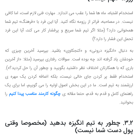
استخدام اشتباه، ماه ها شما را عقب می اندازد. مهارت فنی لازم است، اما کافی
نیست. در مصاحبه، فراتر از رزومه نگاه کنید. آیا این فرد با «فرهنگ» تیم شما
همخوانی دارد؟ (مثلا اگر تیم شما سریع و پرفشار کار می کند، آیا این فرد
تحمل این فشار را دارد؟)
به دنبال «انگیزه درونی» و «کنجکاوی» باشید. بپرسید آخرین چیزی که
خودشان یاد گرفته اند چه بوده است. سوالات رفتاری بپرسید (مثلا: «از آخرین
باری که با همکارتان اختلاف نظر داشتید بگویید و چطور آن را حل کردید؟»).
استخدام فقط پر کردن جای خالی نیست، بلکه اضافه کردن یک مهره ی
ارزشمند به تیم است. ما در این بخش اصول اولیه را می گوییم، اما برای یک
راهنمای کامل و قدم به قدم، حتما مقاله ی
چگونه کارمند مناسب پیدا کنیم
را
بخوانید.
۳.۲. چطور به تیم انگیزه بدهید (مخصوصا وقتی
پول دست شما نیست)