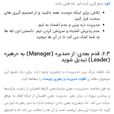
شود
جمع آوری کرده ایم. تله هایی مانند:
تلاش برای اینکه دوست همه باشید و از تصمیم گیری های
سخت فرار کنید.
مدیریت ذره بینی و عدم اعتماد به تیم.
عدم پذیرش اشتباه و سرزنش کردن تیم. دانستن این تله ها
به شما کمک می کند تا در آن ها نیفتید.
۶.۳. قدم بعدی: از «مدیر» (Manager) به «رهبر»
(Leader) تبدیل شوید
یک تفاوت بزرگ بین «مدیریت» و «رهبری» وجود دارد. برای درک عمیق این
موضوع، مقاله ی
تفاوت مدیریت و رهبری چیست
را مطالعه کنید.
به طور خلاصه: «مدیریت» یعنی سازماندهی کارها، اطمینان از رعایت فرآیندها
و رساندن پروژه در زمان مقرر. مدیریت یعنی اطمینان از اینکه قطار به موقع
حرکت می کند. اما «رهبری» یعنی دادن «چشم انداز» به تیم. رهبر به تیم می
گوید که «چرا» این سفر ارزشمند است و آن ها را متقاعد می کند که با اشتیاق