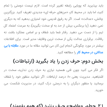
باید بپذیرید که پویایی رابطه تغییر کرده است. لازم نیست دوستی را تمام
کنید، اما باید در محیط کار، «مرزهای حرفه ای» جدیدی تعریف کنید. بزرگترین
چالش، «عدالت» است. اگر به رفیق قدیمی خود امتیازی بدهید که به دیگری
نمی دهید (یا برعکس، بیش از حد به او سخت بگیرید)، به سرعت اعتماد کل
تیم را از دست می دهید. رفتار شما باید شفاف و بر اساس عملکرد باشد، نه
رفاقت. برقراری عدالت یکی از سخت ترین وظایف مدیر است. برای اطلاعات
بیشتر در مورد چگونگی انجام این کار، می توانید مقاله ما در مورد
مقابله با بی
عدالتی در محیط کار
را مطالعه کنید.
بخش دوم: حرف زدن را یاد بگیرید (ارتباطات)
اگر فکر می کنید چون فنی هستید نیازی به حرف زدن ندارید، سخت در
اشتباهید. مدیریت یعنی ۸۰ درصد ارتباطات. اگر نتوانید منظور خود را شفاف
برسانید یا منظور دیگران را به درستی درک کنید، در مدیریت شکست می
خورید.
۲.۱. چطور «واضح» حرف بزنید (که همه بفهمند)