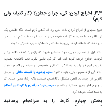
۳.۳. اخراج کردن: کی، چرا و چطور؟ (کار کثیف ولی
لازم)
هیچ مدیری از اخراج کردن لذت نمی برد، اما گاهی لازم است. نگه داشتن یک
فرد ناکارآمد یا سمی، به کل تیم ضربه می زند. این کار به بقیه تیم این پیام را
می دهد که «استانداردها پایین هستند» و «عملکرد خوب اهمیتی ندارد».
البته قبل از تصمیم نهایی، باید مطمئن شوید که بازخورد شفاف داده اید و
فرصت اصلاح فراهم کرده اید. اما اگر فرد تغییر نکرد، باید قاطعانه تصمیم
بگیرید. این کار را باید به شکلی انسانی، خصوصی و حرفه ای انجام دهید.
البته قبل از تصمیم نهایی، باید بدانید
نحوه برخورد با کارمند خاطی
و مراحل
قانونی آن چیست. گاهی مشکل، ناکارآمدی نیست، بلکه رفتار سمی است. اگر
با این چالش روبرو هستید، راهنمای
نحوه برخورد حرفه ای با کارمندان گستاخ
به شما کمک خواهد کرد.
بخش چهارم: کارها را به سرانجام برسانید