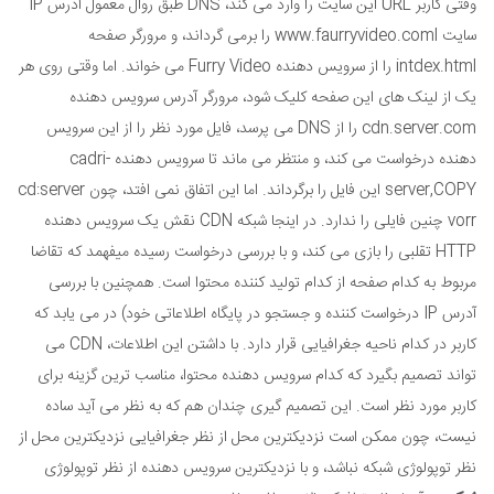
وقتی کاربر URL این سایت را وارد می کند، DNS طبق روال معمول آدرس IP
سایت www.faurryvideo.coml را برمی گرداند، و مرورگر صفحه
intdex.html را از سرویس دهنده Furry Video می خواند. اما وقتی روی هر
یک از لینک های این صفحه کلیک شود، مرورگر آدرس سرویس دهنده
cdn.server.com را از DNS می پرسد، فایل مورد نظر را از این سرویس
دهنده درخواست می کند، و منتظر می ماند تا سرویس دهنده cadri-
server,COPY این فایل را برگرداند. اما این اتفاق نمی افتد، چون cd:server
vorr چنین فایلی را ندارد. در اینجا شبکه CDN نقش یک سرویس دهنده
HTTP تقلبی را بازی می کند، و با بررسی درخواست رسیده میفهمد که تقاضا
مربوط به کدام صفحه از کدام تولید کننده محتوا است. همچنین با بررسی
آدرس IP درخواست کننده و جستجو در پایگاه اطلاعاتی خود) در می یابد که
کاربر در کدام ناحیه جغرافیایی قرار دارد. با داشتن این اطلاعات، CDN می
تواند تصمیم بگیرد که کدام سرویس دهنده محتوا، مناسب ترین گزینه برای
کاربر مورد نظر است. این تصمیم گیری چندان هم که به نظر می آید ساده
نیست، چون ممکن است نزدیکترین محل از نظر جغرافیایی نزدیکترین محل از
نظر توپولوژی شبکه نباشد، و با نزدیکترین سرویس دهنده از نظر توپولوژی