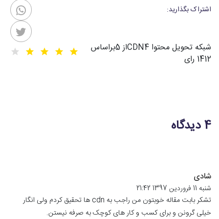
اشتراک بگذارید:
شبکه تحویل محتوا CDN
4
از
5
براساس
1412
رای
4 دیدگاه
شادی
شنبه 11 فروردین 1397 21:42
تشکر بابت مقاله خوبتون من راجب به cdn ها تحقیق کردم ولی انگار
خیلی گرونن و برای کسب و کار های کوچک به صرفه نیستن.