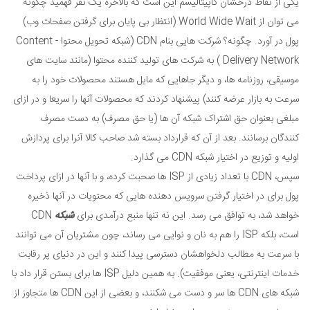
یکی از نقاط درخشان کاپیتالیسم این است که بالاخره یک نفر فهمید چگونه
می توان از World Wide Wait (انتظار بی پایان برای گرفتن صفحات وب)
پول در آورد. چگونه؟ شرکت هایی بنام CDN (شبکه تحویل محتوا - Content
Delivery Network ) به شرکت های تولید کننده محتوا (مانند سایت های
موسیقی، روزنامه ها، و دیگر جاهایی که مایل هستند محصولات خود را به
سرعت به بازار عرضه کنند) پیشنهاد کردند که محصولات آنها را سریعا و در ازای
مبلغی بعنوان حق اشتراک شبکه آن ها (یا حق مصرف) به دست مصرف
کنندگان برسانند. بعد از آن که قرارداد بسته شد صاحب کالا آنرا برای پردازش
اولیه و توزیع در اختیار شبکه CDN می گذارد.
سپس، CDN با تعداد زیادی از ISP ها صحبت کرده، و با آنها در ازای پرداخت
پول برای در اختیار گرفتن سرویس دهنده هایی که محتویات در آنها ذخیره
خواهد شد، به توافق می رسد. این نه تنها منبع درآمدی برای
شبکه
CDN
است، بلکه ISP را هم به نان و نوایی می رساند، چون مشتریان آن می توانند
با سرعت به مطالب دلخواهشان دسترسی پیدا کنند و این در دنیای پر رقابت
خدمات اینترنتی، یعنی موفقیت). به همین دلیل ISP ها برای بستن قرار داد با
شبکه های CDN ها سر و دست می شکنند، و بعضی از این CDN ها متجاوز از