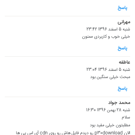
پاسخ
مهرانی
شنبه 5 اسفند 1396 23:42
خیلی خوب و کاربردی ممنون
پاسخ
عاطفه
شنبه 5 اسفند 1396 23:04
مبحث خیلی سنگین بود
پاسخ
محمد جواد
شنبه 28 بهمن 1396 16:30
سلام
مطلبتون خیلی مفید بود
الان p30download رو دیدم فایل هاش رو روی cdn آی اس پی ها