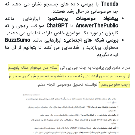
Trends
با بررسی داده های جستجو نشان می دهند که
چه موضوعاتی در حال رشد هستند.
پیشنهاد موضوعات پرجستجو:
ابزارهایی مانند
AnswerThePublic
یا
ChatGPT
سوالات رایجی را که
کاربران در مورد یک موضوع خاص دارند، نمایش می دهند.
بررسی شبکه های اجتماعی:
ابزارهایی مانند
BuzzSumo
محتوای پربازدید را شناسایی می کنند تا بتوانیم از آن ها
ایده بگیریم.
من با دادن این پرامپت به چت جی پی تی
"سلام من میخوام مقاله بنویسم
از تو میخوام به من ایده بدی که محبوب باشه و مردم سرچش کنن. میخوام
راجب سئو بنویسم "
توانستم تحقیق موضوعی انجام دهم.