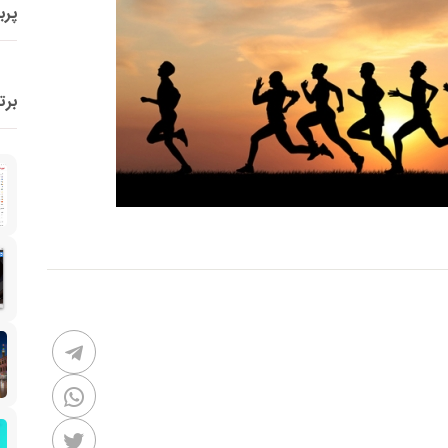
پرب
برت