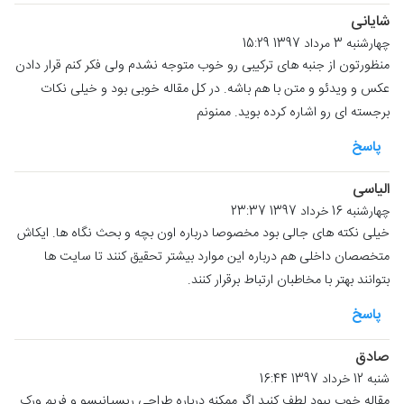
شایانی
چهارشنبه 3 مرداد 1397 15:29
منظورتون از جنبه های ترکیبی رو خوب متوجه نشدم ولی فکر کنم قرار دادن
عکس و ویدئو و متن با هم باشه. در کل مقاله خوبی بود و خیلی نکات
برجسته ای رو اشاره کرده بوید. ممنونم
پاسخ
الیاسی
چهارشنبه 16 خرداد 1397 23:37
خیلی نکته های جالی بود مخصوصا درباره اون بچه و بحث نگاه ها. ایکاش
متخصصان داخلی هم درباره این موارد بیشتر تحقیق کنند تا سایت ها
بتوانند بهتر با مخاطبان ارتباط برقرار کنند.
پاسخ
صادق
شنبه 12 خرداد 1397 16:44
مقاله خوب یبود لطف کنید اگر ممکنه درباره طراحی ریسپانیسو و فریم ورک