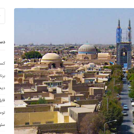
دست
کسب
برن
دیج
فای
توس
سئو