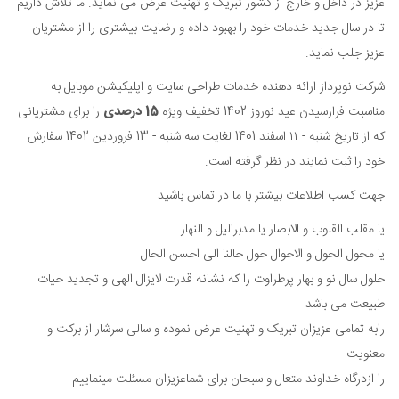
عزیز در داخل و خارج از کشور تبریک و تهنیت عرض می نماید. ما تلاش داریم
تا در سال جدید خدمات خود را بهبود داده و رضایت بیشتری را از مشتریان
عزیز جلب نماید.
شرکت نوپرداز ارائه دهنده خدمات طراحی سایت و اپلیکیشن موبایل به
مناسبت فرارسیدن عید نوروز 1402 تخفیف ویژه
15 درصدی
را برای مشتریانی
که از تاریخ شنبه - ۱۱ اسفند 1401 لغایت سه شنبه - 13 فروردین 1402 سفارش
خود را ثبت نمایند در نظر گرفته است.
جهت کسب اطلاعات بیشتر با ما در تماس باشید.
یا مقلب القلوب و الابصار یا مدبرالیل و النهار
یا محول الحول و الاحوال حول حالنا الی احسن الحال
حلول سال نو و بهار پرطراوت را که نشانه قدرت لایزال الهی و تجدید حیات
طبیعت می باشد
رابه تمامی عزیزان تبریک و تهنیت عرض نموده و سالی سرشار از برکت و
معنویت
را ازدرگاه خداوند متعال و سبحان برای شماعزیزان مسئلت مینماییم